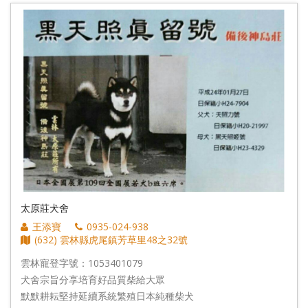
太原莊犬舍
王添寶
0935-024-938
(632) 雲林縣虎尾鎮芳草里48之32號
雲林寵登字號：1053401079
犬舍宗旨分享培育好品質柴給大眾
默默耕耘堅持延續系統繁殖日本純種柴犬