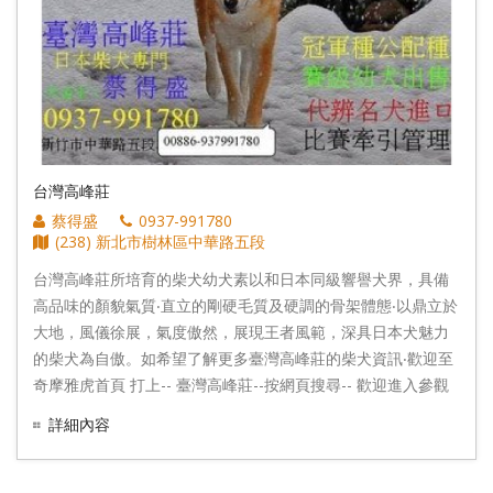
台灣高峰莊
蔡得盛
0937-991780
(238) 新北市樹林區中華路五段
台灣高峰莊所培育的柴犬幼犬素以和日本同級響譽犬界，具備
高品味的顏貌氣質‧直立的剛硬毛質及硬調的骨架體態‧以鼎立於
大地，風儀徐展，氣度傲然，展現王者風範，深具日本犬魅力
的柴犬為自傲。如希望了解更多臺灣高峰莊的柴犬資訊‧歡迎至
奇摩雅虎首頁 打上-- 臺灣高峰莊--按網頁搜尋-- 歡迎進入參觀
指教。（犬舍參觀因工作關係請午後一點後來電或前一天冾詢
詳細內容
確定）