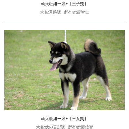
幼犬牡組一席+【王子獎】
犬名:秀將號
所有者:蕭智仁
幼犬牝組一席+【王女獎】
犬名:伏の若彤號
所有者:廖信智