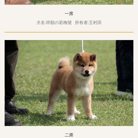
一席
犬名:祥順の若梅號
所有者:王村田
二席