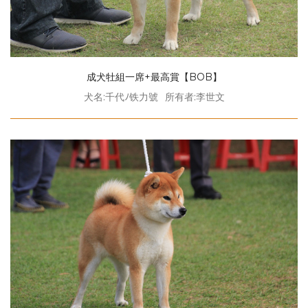
成犬牡組一席+最高賞【BOB】
犬名:千代ﾉ铁力號
所有者:李世文