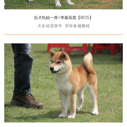
壯犬牝組一席+準最高賞【BOS】
犬名:絵里香号
所有者:楊勝雄