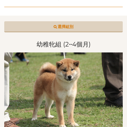
選擇組別
幼稚牝組 (2~4個月)