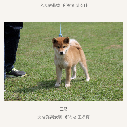
犬名:納莉號
所有者:陳春科
三席
犬名:翔榮女號
所有者:王添寶